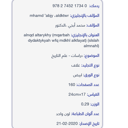
ردمك:
0 1734 7452 2 978
المؤلف بالإنجليزي:
mhamd ’abjy ،aldktwr
المؤلف:
محمد أبجي ،الدكتور
العنوان بالإنجليزي:
alnqd altarykhy (mqarbah
dydaktykyah wfq mdkhl alkfayat) (slslah
almnahl)
الموضوع:
دراسات - علم التاريخ
نوع التجليد:
غلاف
نوع الورق:
ابيض
عدد الصفحات:
160
القياس:
17×24cm
الوزن:
0.29
عدد ألوان الطباعة:
لون واحد
تاريخ الإصدار:
2020-02-21