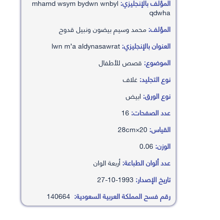
المؤلف بالإنجليزي:
mhamd wsym bydwn wnbyl
qdwha
المؤلف:
محمد وسيم بيضون ونبيل قدوح
العنوان بالإنجليزي:
lwn m’a aldynasawrat
الموضوع:
قصص للأطفال
نوع التجليد:
غلاف
نوع الورق:
ابيض
عدد الصفحات:
16
القياس:
20×28cm
الوزن:
0.06
عدد ألوان الطباعة:
أربعة الوان
تاريخ الإصدار:
1993-10-27
رقم فسح المملكة العربية السعودية:
140664