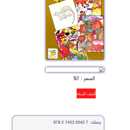
السعر : 2$
ردمك:
7 2042 7453 2 978