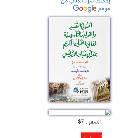
موقع
السعر : 7$