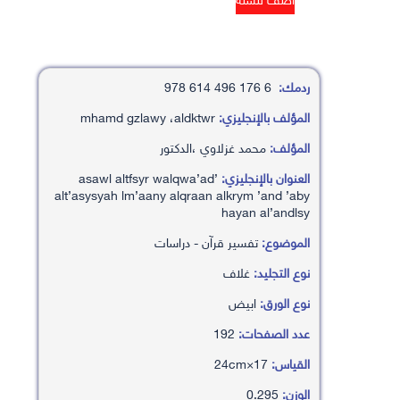
ردمك:
6 176 496 614 978
المؤلف بالإنجليزي:
mhamd gzlawy ،aldktwr
المؤلف:
محمد غزلاوي ،الدكتور
العنوان بالإنجليزي:
’asawl altfsyr walqwa’ad
alt’asysyah lm’aany alqraan alkrym ’and ’aby
hayan al’andlsy
الموضوع:
تفسير قرآن - دراسات
نوع التجليد:
غلاف
نوع الورق:
ابيض
عدد الصفحات:
192
القياس:
17×24cm
الوزن:
0.295