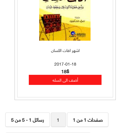
اشهر افات اللسان
2017-01-18
18$
صفحات 1 من 1
1
رسائل 1 - 5 من 5