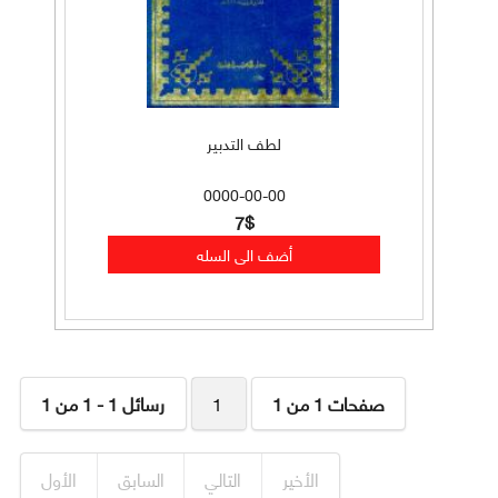
لطف التدبير
0000-00-00
7$
صفحات 1 من 1
1
رسائل 1 - 1 من 1
الأخير
التالي
السابق
الأول