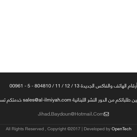
رقام الهاتف والفاكس الجديدة 13 / 12 / 11 / 804810 - 5 - 00961
تكم من الدور النشر اللبنانية sales@al-ilmiyah.com خدمتكم تسعدنا
Jihad.baydoun@hotmail.com
All Rights Reserved , Copyright ©2017 | Developed by
OpenTech