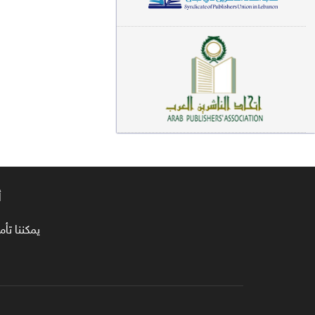
معاجم لغوية (89)
سيرة نبوية وتصوف (81)
فقه (80)
دراسات إسلامية (75)
شعر (72)
علوم قرآن (66)
أ
علوم حديث (64)
روايات (63)
يمكننا تأمين طلبا
قصص للأطفال (63)
فقه عام وأحكام فقهية (62)
قراءات (61)