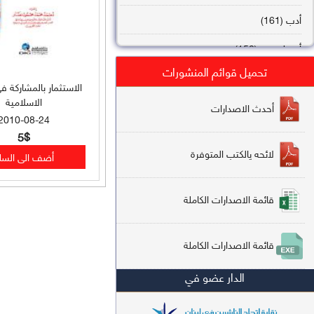
أدب (161)
أصول فقه (158)
تحميل قوائم المنشورات
عقيدة (144)
الاستثمار بالمشاركة ف
الاسلامية
تاريخ (138)
أحدث الاصدارات
2010-08-24
فقه شافعي (132)
5$
لائحه يالكتب المتوفرة
فقه حنفي (113)
فقه مالكي (112)
قائمة الاصدارات الكاملة
تفسير قرآن (106)
قائمة الاصدارات الكاملة
علم كلام (96)
الدار عضو في
أخلاق وتصوف (91)
سير وتراجم (90)