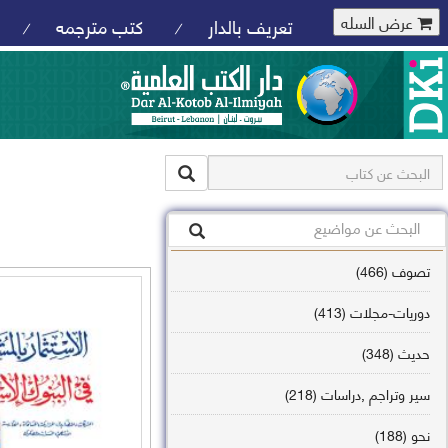
عرض السله
تعريف بالدار
كتب مترجمه
/
/
تصوف (466)
دوريات-مجلات (413)
حديث (348)
سير وتراجم ,دراسات (218)
نحو (188)