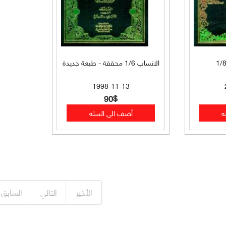
الانساب 1/6 محققة - طبعة جديدة
1998-11-13
90$
الأخير
التالي
السابق