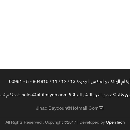
رقام الهاتف والفاكس الجديدة 13 / 12 / 11 / 804810 - 5 - 00961
تكم من الدور النشر اللبنانية sales@al-ilmiyah.com خدمتكم تسعدنا
Jihad.baydoun@hotmail.com
All Rights Reserved , Copyright ©2017 | Developed by
OpenTech