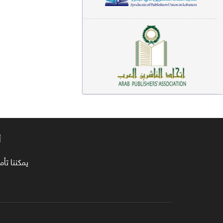
معاجم لغوية (89)
سيرة نبوية وتصوف (81)
فقه (80)
دراسات إسلامية (75)
شعر (72)
علوم قرآن (66)
أ
علوم حديث (64)
روايات (63)
يمكننا تأمين طلبا
قصص للأطفال (63)
فقه عام وأحكام فقهية (62)
قراءات (61)