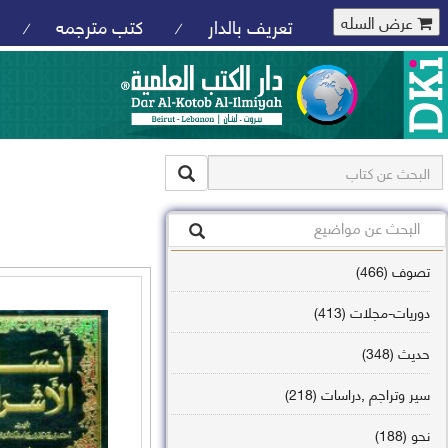
عرض السله
تعريف بالدار
كتب مترجمه
/
/
تصوف (466)
دوريات-مجلات (413)
حديث (348)
سير وتراجم ,دراسات (218)
نحو (188)