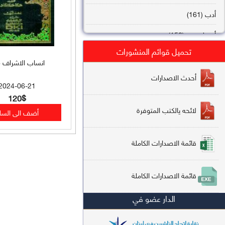
أدب (161)
أصول فقه (158)
تحميل قوائم المنشورات
عقيدة (144)
انساب الاشراف 1/8
تاريخ (138)
أحدث الاصدارات
2024-06-21
فقه شافعي (132)
120$
لائحه يالكتب المتوفرة
فقه حنفي (113)
فقه مالكي (112)
قائمة الاصدارات الكاملة
تفسير قرآن (106)
قائمة الاصدارات الكاملة
علم كلام (96)
الدار عضو في
أخلاق وتصوف (91)
سير وتراجم (90)