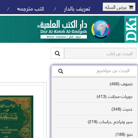
عرض السله
تعريف بالدار
كتب مترجمه
/
/
تصوف (466)
دوريات-مجلات (413)
حديث (348)
سير وتراجم ,دراسات (218)
نحو (188)