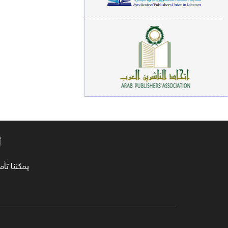
معاجم لغوية (89)
سيرة نبوية وتصوف (81)
فقه (80)
دراسات إسلامية (75)
شعر (72)
علوم قرآن (66)
أ
علوم حديث (64)
روايات (63)
يمكننا تأمين طلبا
قصص للأطفال (63)
فقه عام وأحكام فقهية (62)
قراءات (61)