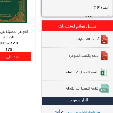
أدب (161)
أصول فقه (158)
تحميل قوائم المنشورات
عقيدة (144)
الجواهر المضيئة في
الحنفية
تاريخ (138)
أحدث الاصدارات
2005-01-18
فقه شافعي (132)
17$
لائحه يالكتب المتوفرة
فقه حنفي (113)
فقه مالكي (112)
قائمة الاصدارات الكاملة
تفسير قرآن (106)
قائمة الاصدارات الكاملة
علم كلام (96)
الدار عضو في
أخلاق وتصوف (91)
سير وتراجم (90)