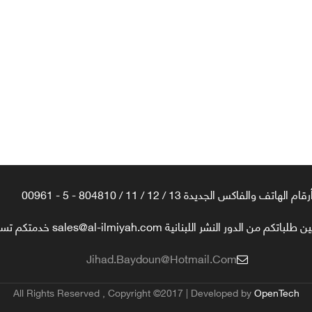
رقام الهاتف والفاكس الجديدة 13 / 12 / 11 / 804810 - 5 - 00961
تكم من الدور النشر اللبنانية sales@al-ilmiyah.com خدمتكم تسعدنا
Jihad.baydoun@hotmail.com
All Rights Reserved , Copyright ©2017 | Developed by
OpenTech