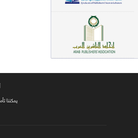
معاجم لغوية (89)
سيرة نبوية وتصوف (81)
فقه (80)
دراسات إسلامية (75)
شعر (72)
علوم قرآن (66)
أ
علوم حديث (64)
روايات (63)
يمكننا تأمين طلبا
قصص للأطفال (63)
فقه عام وأحكام فقهية (62)
قراءات (61)