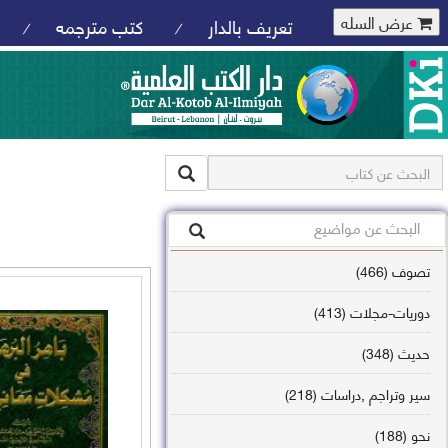
عرض السله
تعريف بالدار
كتب مترجمه
/
/
تصوف (466)
دوريات-مجلات (413)
حديث (348)
سير وتراجم ,دراسات (218)
نحو (188)