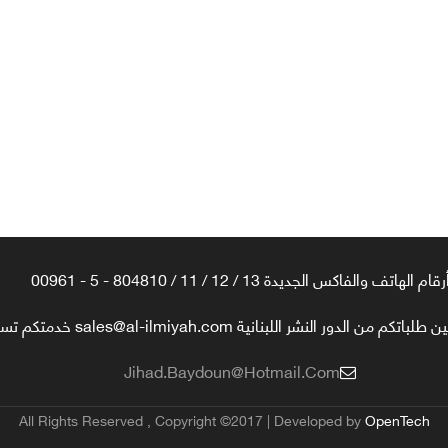
رقام الهاتف والفاكس الجديدة 13 / 12 / 11 / 804810 - 5 - 00961
تكم من الدور النشر اللبنانية sales@al-ilmiyah.com خدمتكم تسعدنا
Jihad.baydoun@hotmail.com
All Rights Reserved , Copyright ©2017 | Developed by
OpenTech