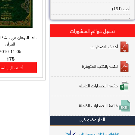
أدب (161)
أصول فقه (158)
تحميل قوائم المنشورات
عقيدة (144)
باهر البرهان في مشكل
القرآن
تاريخ (138)
أحدث الاصدارات
2010-11-05
فقه شافعي (132)
17$
لائحه يالكتب المتوفرة
فقه حنفي (113)
فقه مالكي (112)
قائمة الاصدارات الكاملة
تفسير قرآن (106)
قائمة الاصدارات الكاملة
علم كلام (96)
الدار عضو في
أخلاق وتصوف (91)
سير وتراجم (90)