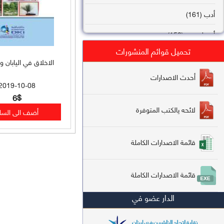
أدب (161)
أصول فقه (158)
تحميل قوائم المنشورات
عقيدة (144)
الاخلاق في اليابان و
تاريخ (138)
أحدث الاصدارات
2019-10-08
فقه شافعي (132)
6$
لائحه يالكتب المتوفرة
فقه حنفي (113)
فقه مالكي (112)
قائمة الاصدارات الكاملة
تفسير قرآن (106)
قائمة الاصدارات الكاملة
علم كلام (96)
الدار عضو في
أخلاق وتصوف (91)
سير وتراجم (90)