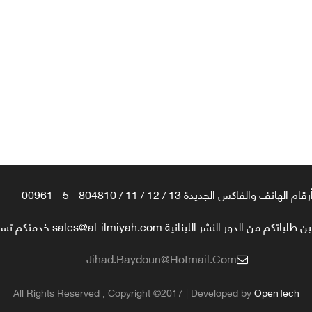
رقام الهاتف والفاكس الجديدة 13 / 12 / 11 / 804810 - 5 - 00961
تكم من الدور النشر اللبنانية sales@al-ilmiyah.com خدمتكم تسعدنا
Jihad.baydoun@hotmail.com
All Rights Reserved , Copyright ©2017 | Developed by
OpenTech