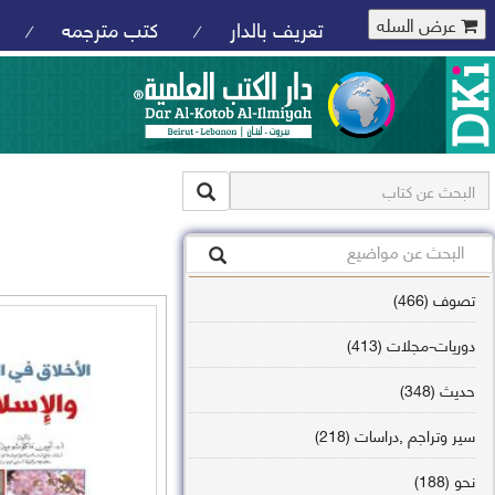
عرض السله
تعريف بالدار
كتب مترجمه
/
/
تصوف (466)
دوريات-مجلات (413)
حديث (348)
سير وتراجم ,دراسات (218)
نحو (188)