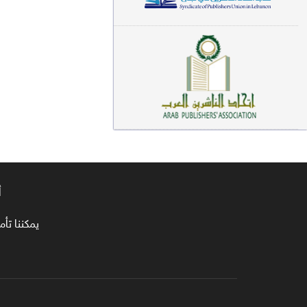
معاجم لغوية (89)
سيرة نبوية وتصوف (81)
فقه (80)
دراسات إسلامية (75)
شعر (72)
علوم قرآن (66)
أ
علوم حديث (64)
روايات (63)
يمكننا تأمين طلبا
قصص للأطفال (63)
فقه عام وأحكام فقهية (62)
قراءات (61)