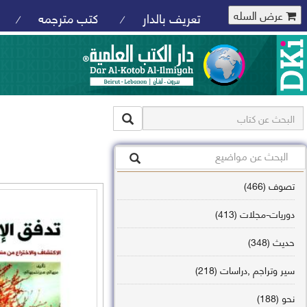
عرض السله
تعريف بالدار
كتب مترجمه
/
/
تصوف (466)
دوريات-مجلات (413)
حديث (348)
سير وتراجم ,دراسات (218)
نحو (188)