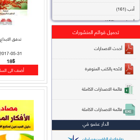
أدب (161)
أصول فقه (158)
تحميل قوائم المنشورات
عقيدة (144)
تدفق الابداع
تاريخ (138)
أحدث الاصدارات
2017-05-31
فقه شافعي (132)
18$
لائحه يالكتب المتوفرة
فقه حنفي (113)
فقه مالكي (112)
قائمة الاصدارات الكاملة
تفسير قرآن (106)
قائمة الاصدارات الكاملة
علم كلام (96)
الدار عضو في
أخلاق وتصوف (91)
سير وتراجم (90)