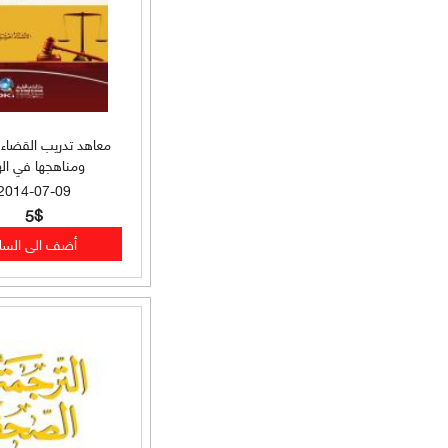
بلاغة (58)
لغة (56)
علوم الحديث (56)
معاهد تدريب القضاء و
حديث وأخلاق (52)
ومناهجها في اله
2014-07-09
سير وتراجم وحديث (52)
5$
دراسات فقهية (46)
أدعية وأذكار وتصوف (40)
أحكام فقهية (35)
حديث وسير وتراجم (35)
شرح حديث (34)
طب وطب أعشاب (34)