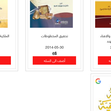
الافتاء
تحقيق المخطوطات
الملكية
ند
2014-05-30
6$