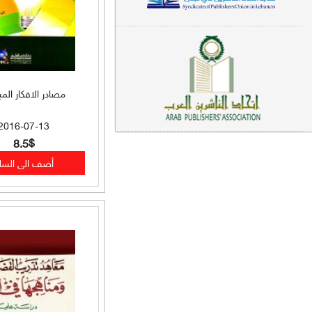
معاجم لغوية (89)
سيرة نبوية وتصوف (81)
فقه (80)
مصادر الافكار المب
دراسات إسلامية (75)
2016-07-13
شعر (72)
8.5$
علوم قرآن (66)
علوم حديث (64)
روايات (63)
قصص للأطفال (63)
فقه عام وأحكام فقهية (62)
قراءات (61)