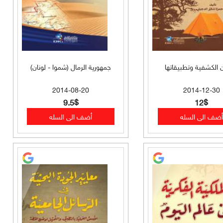
 الكشفية وتطبيقاتها
جمهورية الرمال (شموا - لونان)
2014-08-20
2014-12-30
9.5$
12$