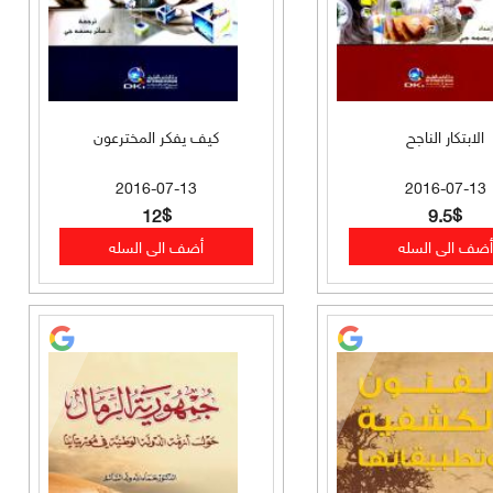
الابتكار الناجح
كيف يفكر المخترعون
2016-07-13
2016-07-13
12$
9.5$