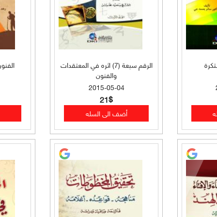
تكرة
الرقم سبعة (7) اثره في المعتقدات
الفنون
والفنون
2015-05-04
21$