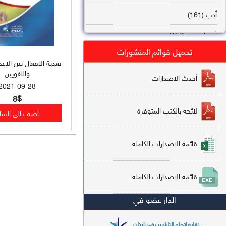
أدب (161)
أصول فقه (158)
تحميل قوائم المنشورات
عقيدة (144)
تعدية الافعال بين الاعجا
واللغويين
تاريخ (138)
أحدث الاصدارات
2021-09-28
فقه شافعي (132)
8$
لائحه يالكتب المتوفرة
فقه حنفي (113)
فقه مالكي (112)
قائمة الاصدارات الكاملة
تفسير قرآن (106)
قائمة الاصدارات الكاملة
علم كلام (96)
الدار عضو في
أخلاق وتصوف (91)
سير وتراجم (90)