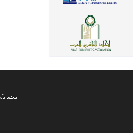
معاجم لغوية (89)
سيرة نبوية وتصوف (81)
فقه (80)
دراسات إسلامية (75)
شعر (72)
علوم قرآن (66)
أ
علوم حديث (64)
روايات (63)
يمكننا تأمين طلبا
قصص للأطفال (63)
فقه عام وأحكام فقهية (62)
قراءات (61)