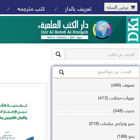
عرض السله
تعريف بالدار
كتب مترجمه
/
/
تصوف (466)
دوريات-مجلات (413)
حديث (348)
سير وتراجم ,دراسات (218)
نحو (188)