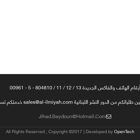
رقام الهاتف والفاكس الجديدة 13 / 12 / 11 / 804810 - 5 - 00961
تكم من الدور النشر اللبنانية sales@al-ilmiyah.com خدمتكم تسعدنا
Jihad.baydoun@hotmail.com
All Rights Reserved , Copyright ©2017 | Developed by
OpenTech