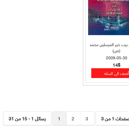
 بيت خير المرسلين محمد
(ص)
2009-05-30
14$
فحات 1 من 3
3
2
1
رسائل 1 - 15 من 31