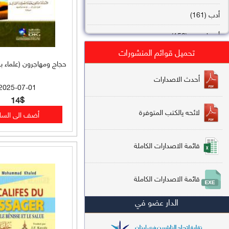
أدب (161)
أصول فقه (158)
تحميل قوائم المنشورات
عقيدة (144)
حجاج ومهاجرون (علماء ب
تاريخ (138)
أحدث الاصدارات
2025-07-01
فقه شافعي (132)
14$
لائحه يالكتب المتوفرة
فقه حنفي (113)
فقه مالكي (112)
قائمة الاصدارات الكاملة
تفسير قرآن (106)
قائمة الاصدارات الكاملة
علم كلام (96)
الدار عضو في
أخلاق وتصوف (91)
سير وتراجم (90)