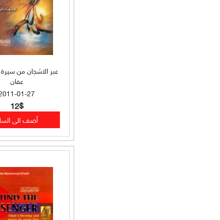
بلاغة (58)
لغة (56)
علوم الحديث (56)
عبر الاشجان من سيرة 
حديث وأخلاق (52)
عفان
2011-01-27
سير وتراجم وحديث (52)
12$
دراسات فقهية (46)
أدعية وأذكار وتصوف (40)
أحكام فقهية (35)
حديث وسير وتراجم (35)
شرح حديث (34)
طب وطب أعشاب (34)