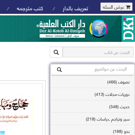
عرض السله
تعريف بالدار
كتب مترجمه
/
/
تصوف (466)
دوريات-مجلات (413)
حديث (348)
سير وتراجم ,دراسات (218)
نحو (188)