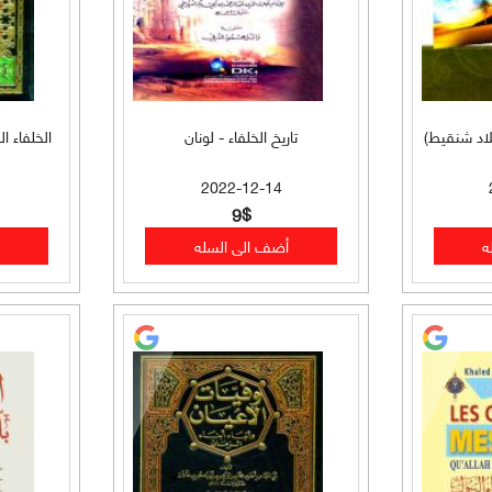
لاد شنقيط)
تاريخ الخلفاء - لونان
الخلفاء ا
2022-12-14
9$