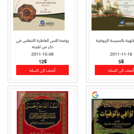
لالهية بالمدرسة الزروقية
روضة الاس العاطرة الانفاس في
ذكر من لقيته
2011-10-08
2011-11-16
12$
5$