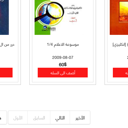
انكليزي]
موسوعة الاعلام 1/4
درر من ال
2009-08-07
60$
الأخير
التالي
السابق
الأول
ص