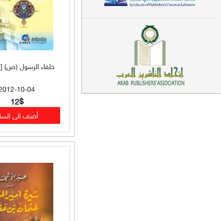
معاجم لغوية (89)
سيرة نبوية وتصوف (81)
فقه (80)
خلفاء الرسول (ص) [
دراسات إسلامية (75)
2012-10-04
شعر (72)
12$
علوم قرآن (66)
علوم حديث (64)
روايات (63)
قصص للأطفال (63)
فقه عام وأحكام فقهية (62)
قراءات (61)