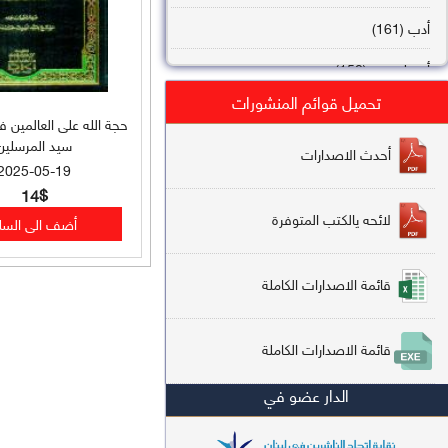
أدب (161)
أصول فقه (158)
تحميل قوائم المنشورات
عقيدة (144)
حجة الله على العالمين 
سيد المرسلين
تاريخ (138)
أحدث الاصدارات
2025-05-19
فقه شافعي (132)
14$
لائحه يالكتب المتوفرة
فقه حنفي (113)
فقه مالكي (112)
قائمة الاصدارات الكاملة
تفسير قرآن (106)
قائمة الاصدارات الكاملة
علم كلام (96)
الدار عضو في
أخلاق وتصوف (91)
سير وتراجم (90)