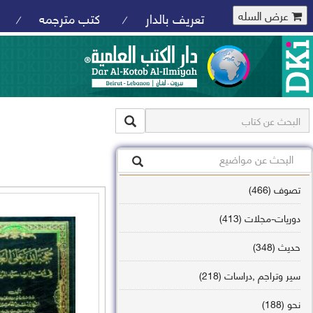
عرض السله
تعريف بالدار
كتب مترجمه
/
/
تصوف (466)
دوريات-مجلات (413)
حديث (348)
سير وتراجم ,دراسات (218)
نحو (188)