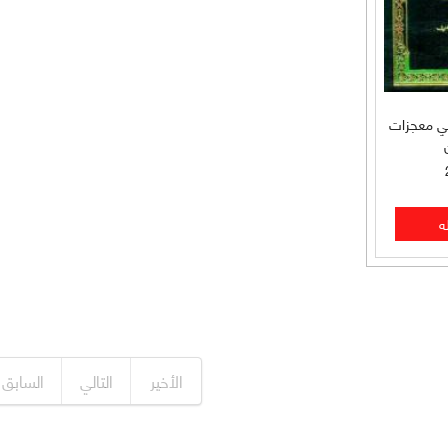
في معجزات
الأخير
التالي
السابق