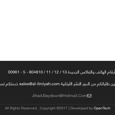
رقام الهاتف والفاكس الجديدة 13 / 12 / 11 / 804810 - 5 - 00961
تكم من الدور النشر اللبنانية sales@al-ilmiyah.com خدمتكم تسعدنا
Jihad.baydoun@hotmail.com
All Rights Reserved , Copyright ©2017 | Developed by
OpenTech