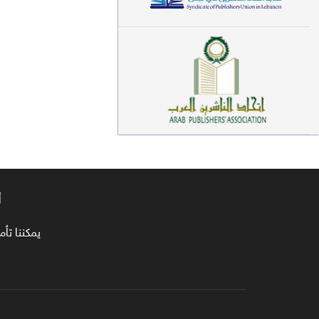
معاجم لغوية (89)
سيرة نبوية وتصوف (81)
فقه (80)
دراسات إسلامية (75)
شعر (72)
علوم قرآن (66)
أ
علوم حديث (64)
روايات (63)
يمكننا تأمين طلبا
قصص للأطفال (63)
فقه عام وأحكام فقهية (62)
قراءات (61)