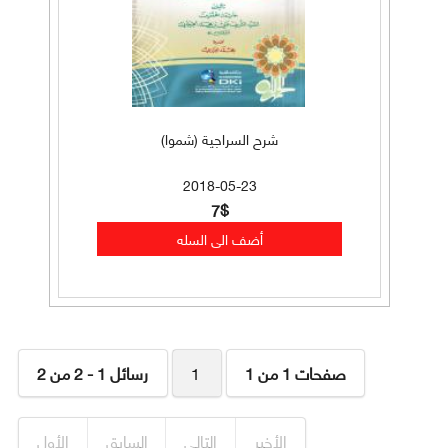
شرح السراجية (شموا)
2018-05-23
7$
صفحات 1 من 1
1
رسائل 1 - 2 من 2
الأخير
التالي
السابق
الأول