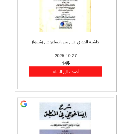
حاشية الجوري على متن ايساغوجي (شموا)
2025-10-27
14$