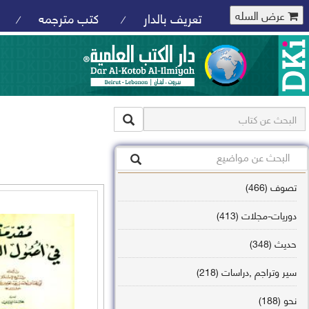
عرض السله
تعريف بالدار
كتب مترجمه
/
/
تصوف (466)
دوريات-مجلات (413)
حديث (348)
سير وتراجم ,دراسات (218)
نحو (188)