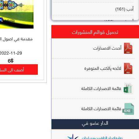
أدب (161)
أصول فقه (158)
تحميل قوائم المنشورات
عقيدة (144)
مقدمة في اصول ال
تاريخ (138)
أحدث الاصدارات
2022-11-29
فقه شافعي (132)
6$
لائحه يالكتب المتوفرة
فقه حنفي (113)
فقه مالكي (112)
قائمة الاصدارات الكاملة
تفسير قرآن (106)
قائمة الاصدارات الكاملة
علم كلام (96)
الدار عضو في
أخلاق وتصوف (91)
سير وتراجم (90)