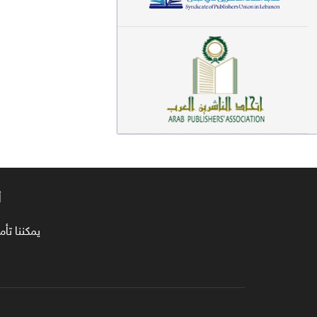
معاجم لغوية (89)
سيرة نبوية وتصوف (81)
فقه (80)
دراسات إسلامية (75)
شعر (72)
علوم قرآن (66)
أ
علوم حديث (64)
روايات (63)
يمكننا تأمين طلبا
قصص للأطفال (63)
فقه عام وأحكام فقهية (62)
قراءات (61)