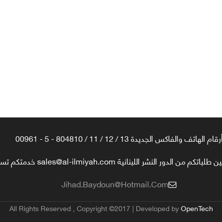
رقام الهاتف والفاكس الجديدة 13 / 12 / 11 / 804810 - 5 - 00961
تكم من الدور النشر اللبنانية sales@al-ilmiyah.com خدمتكم تسعدنا
Jihad.baydoun@hotmail.com
All Rights Reserved , Copyright ©2017 | Developed by
OpenTech