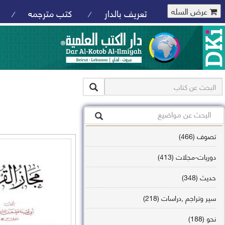
عرض السله
تعريف بالدار
كتب مترجمه
/
/
تصوف (466)
دوريات-مجلات (413)
حديث (348)
سير وتراجم ,دراسات (218)
نحو (188)