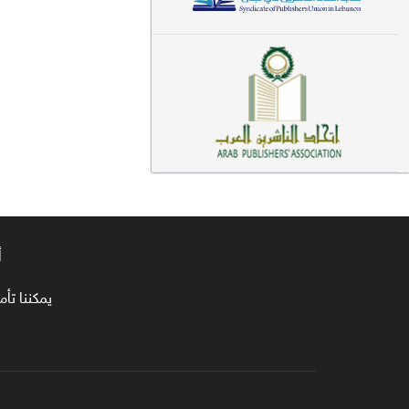
معاجم لغوية (89)
سيرة نبوية وتصوف (81)
فقه (80)
دراسات إسلامية (75)
شعر (72)
علوم قرآن (66)
أ
علوم حديث (64)
روايات (63)
يمكننا تأمين طلبا
قصص للأطفال (63)
فقه عام وأحكام فقهية (62)
قراءات (61)