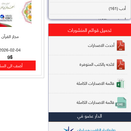
أدب (161)
أصول فقه (158)
تحميل قوائم المنشورات
عقيدة (144)
مجاز القرآن
تاريخ (138)
أحدث الاصدارات
2026-02-04
فقه شافعي (132)
9$
لائحه يالكتب المتوفرة
فقه حنفي (113)
فقه مالكي (112)
قائمة الاصدارات الكاملة
تفسير قرآن (106)
قائمة الاصدارات الكاملة
علم كلام (96)
الدار عضو في
أخلاق وتصوف (91)
سير وتراجم (90)