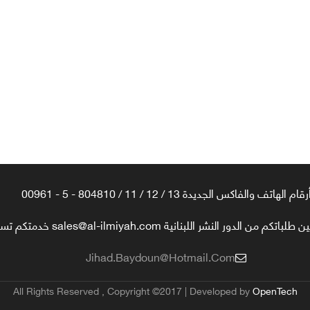
رقام الهاتف والفاكس الجديدة 13 / 12 / 11 / 804810 - 5 - 00961
تكم من الدور النشر اللبنانية sales@al-ilmiyah.com خدمتكم تسعدنا
Jihad.baydoun@hotmail.com
All Rights Reserved , Copyright ©2017 | Developed by
OpenTech