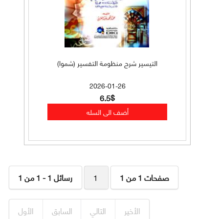
التيسير شرح منظومة التفسير (شموا)
2026-01-26
6.5$
صفحات 1 من 1
1
رسائل 1 - 1 من 1
الأخير
التالي
السابق
الأول