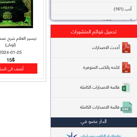
أدب (161)
أصول فقه (158)
تحميل قوائم المنشورات
عقيدة (144)
تيسير العلام شرح عمدة
(لونان)
تاريخ (138)
أحدث الاصدارات
2024-01-25
فقه شافعي (132)
15$
لائحه يالكتب المتوفرة
فقه حنفي (113)
فقه مالكي (112)
قائمة الاصدارات الكاملة
تفسير قرآن (106)
قائمة الاصدارات الكاملة
علم كلام (96)
الدار عضو في
أخلاق وتصوف (91)
سير وتراجم (90)