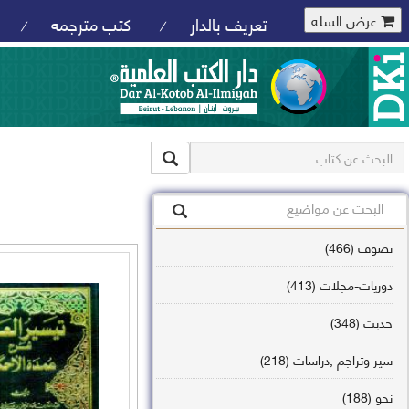
عرض السله
تعريف بالدار
كتب مترجمه
/
/
تصوف (466)
دوريات-مجلات (413)
حديث (348)
سير وتراجم ,دراسات (218)
نحو (188)