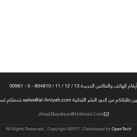
رقام الهاتف والفاكس الجديدة 13 / 12 / 11 / 804810 - 5 - 00961
تكم من الدور النشر اللبنانية sales@al-ilmiyah.com خدمتكم تسعدنا
Jihad.baydoun@hotmail.com
All Rights Reserved , Copyright ©2017 | Developed by
OpenTech