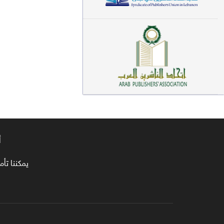
معاجم لغوية (89)
سيرة نبوية وتصوف (81)
فقه (80)
دراسات إسلامية (75)
شعر (72)
علوم قرآن (66)
أ
علوم حديث (64)
روايات (63)
يمكننا تأمين طلبا
قصص للأطفال (63)
فقه عام وأحكام فقهية (62)
قراءات (61)