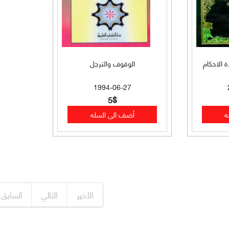
 الاحكام
الوقوف والترجل
1994-06-27
5$
الأخير
التالي
السابق