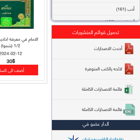
أدب (161)
أصول فقه (158)
تحميل قوائم المنشورات
عقيدة (144)
الامام في معرفة احادي
1/2 (شموا)
تاريخ (138)
أحدث الاصدارات
2024-02-12
فقه شافعي (132)
30$
لائحه يالكتب المتوفرة
فقه حنفي (113)
فقه مالكي (112)
قائمة الاصدارات الكاملة
تفسير قرآن (106)
قائمة الاصدارات الكاملة
علم كلام (96)
الدار عضو في
أخلاق وتصوف (91)
سير وتراجم (90)