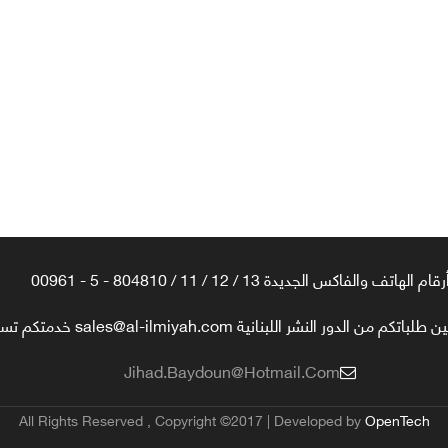
رقام الهاتف والفاكس الجديدة 13 / 12 / 11 / 804810 - 5 - 00961
تكم من الدور النشر اللبنانية sales@al-ilmiyah.com خدمتكم تسعدنا
Jihad.baydoun@hotmail.com
All Rights Reserved , Copyright ©2017 | Developed by
OpenTech