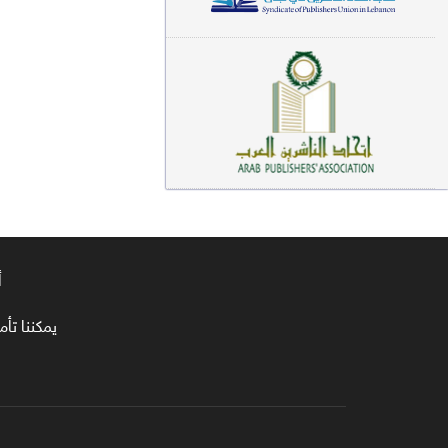
معاجم لغوية (89)
سيرة نبوية وتصوف (81)
فقه (80)
دراسات إسلامية (75)
شعر (72)
علوم قرآن (66)
أ
علوم حديث (64)
روايات (63)
يمكننا تأمين طلبا
قصص للأطفال (63)
فقه عام وأحكام فقهية (62)
قراءات (61)