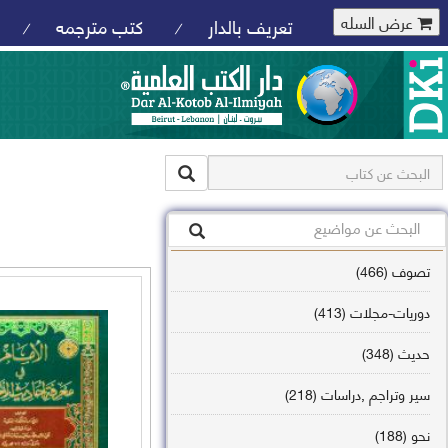
عرض السله
تعريف بالدار
كتب مترجمه
/
/
تصوف (466)
دوريات-مجلات (413)
حديث (348)
سير وتراجم ,دراسات (218)
نحو (188)