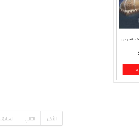
دة معمر بن
الأخير
التالي
السابق