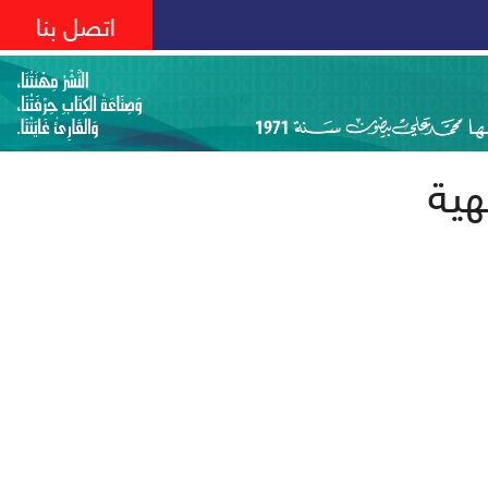
اتصل بنا
هية