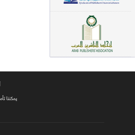
معاجم لغوية (89)
سيرة نبوية وتصوف (81)
فقه (80)
دراسات إسلامية (75)
شعر (72)
علوم قرآن (66)
أ
علوم حديث (64)
روايات (63)
يمكننا تأمين طلبا
قصص للأطفال (63)
فقه عام وأحكام فقهية (62)
قراءات (61)