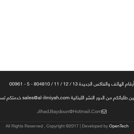
رقام الهاتف والفاكس الجديدة 13 / 12 / 11 / 804810 - 5 - 00961
تكم من الدور النشر اللبنانية sales@al-ilmiyah.com خدمتكم تسعدنا
Jihad.baydoun@hotmail.com
All Rights Reserved , Copyright ©2017 | Developed by
OpenTech