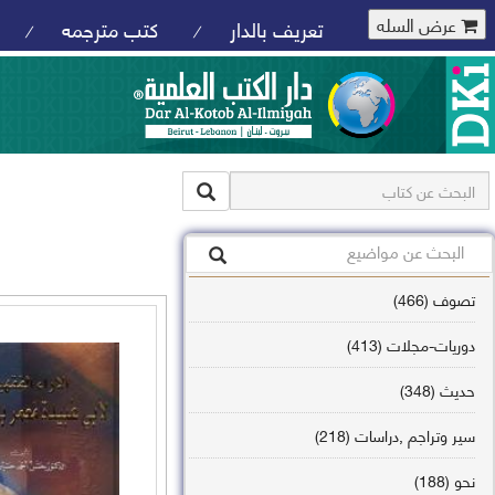
عرض السله
تعريف بالدار
كتب مترجمه
/
/
تصوف (466)
دوريات-مجلات (413)
حديث (348)
سير وتراجم ,دراسات (218)
نحو (188)