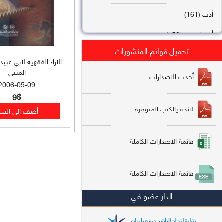
أدب (161)
أصول فقه (158)
تحميل قوائم المنشورات
عقيدة (144)
الاراء الفقهية لابي عبي
المثنى
تاريخ (138)
أحدث الاصدارات
2006-05-09
فقه شافعي (132)
9$
لائحه يالكتب المتوفرة
فقه حنفي (113)
فقه مالكي (112)
قائمة الاصدارات الكاملة
تفسير قرآن (106)
قائمة الاصدارات الكاملة
علم كلام (96)
الدار عضو في
أخلاق وتصوف (91)
سير وتراجم (90)