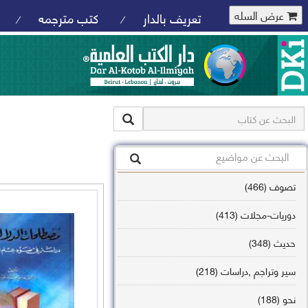
عرض السله
تعريف بالدار
كتب مترجمه
/
/
تصوف (466)
دوريات-مجلات (413)
حديث (348)
سير وتراجم ,دراسات (218)
نحو (188)