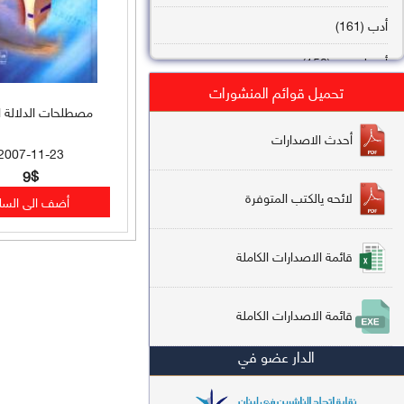
أدب (161)
أصول فقه (158)
تحميل قوائم المنشورات
عقيدة (144)
مصطلحات الدلالة ال
تاريخ (138)
أحدث الاصدارات
2007-11-23
فقه شافعي (132)
9$
لائحه يالكتب المتوفرة
فقه حنفي (113)
فقه مالكي (112)
قائمة الاصدارات الكاملة
تفسير قرآن (106)
قائمة الاصدارات الكاملة
علم كلام (96)
الدار عضو في
أخلاق وتصوف (91)
سير وتراجم (90)