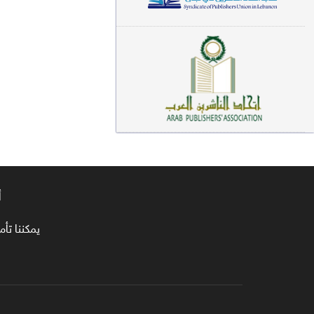
معاجم لغوية (89)
سيرة نبوية وتصوف (81)
فقه (80)
دراسات إسلامية (75)
شعر (72)
علوم قرآن (66)
أ
علوم حديث (64)
روايات (63)
يمكننا تأمين طلبا
قصص للأطفال (63)
فقه عام وأحكام فقهية (62)
قراءات (61)