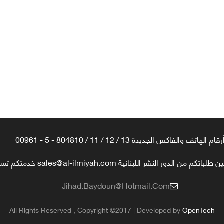
رقام الهاتف والفاكس الجديدة 13 / 12 / 11 / 804810 - 5 - 00961
تكم من الدور النشر اللبنانية sales@al-ilmiyah.com خدمتكم تسعدنا
Jihad.baydoun@hotmail.com
All Rights Reserved , Copyright ©2017 | Developed by
OpenTech