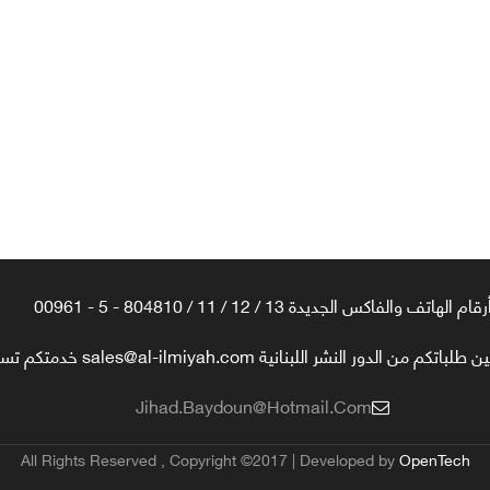
رقام الهاتف والفاكس الجديدة 13 / 12 / 11 / 804810 - 5 - 00961
تكم من الدور النشر اللبنانية sales@al-ilmiyah.com خدمتكم تسعدنا
Jihad.baydoun@hotmail.com
All Rights Reserved , Copyright ©2017 | Developed by
OpenTech