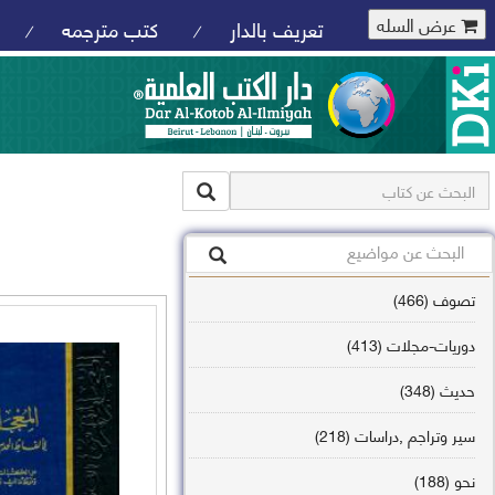
عرض السله
تعريف بالدار
كتب مترجمه
/
/
تصوف (466)
دوريات-مجلات (413)
حديث (348)
سير وتراجم ,دراسات (218)
نحو (188)