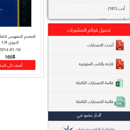
أدب (161)
أصول فقه (158)
تحميل قوائم المنشورات
عقيدة (144)
المعجم المفهرس لالفا
النبوي 1/8
تاريخ (138)
أحدث الاصدارات
2014-01-16
فقه شافعي (132)
165$
لائحه يالكتب المتوفرة
فقه حنفي (113)
فقه مالكي (112)
قائمة الاصدارات الكاملة
تفسير قرآن (106)
قائمة الاصدارات الكاملة
علم كلام (96)
الدار عضو في
أخلاق وتصوف (91)
سير وتراجم (90)