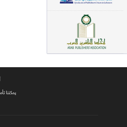
معاجم لغوية (89)
سيرة نبوية وتصوف (81)
فقه (80)
دراسات إسلامية (75)
شعر (72)
علوم قرآن (66)
أ
علوم حديث (64)
روايات (63)
يمكننا تأمين طلبا
قصص للأطفال (63)
فقه عام وأحكام فقهية (62)
قراءات (61)