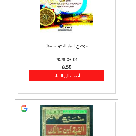
موضح اسرار النحو (شموا)
2026-06-01
8.5$