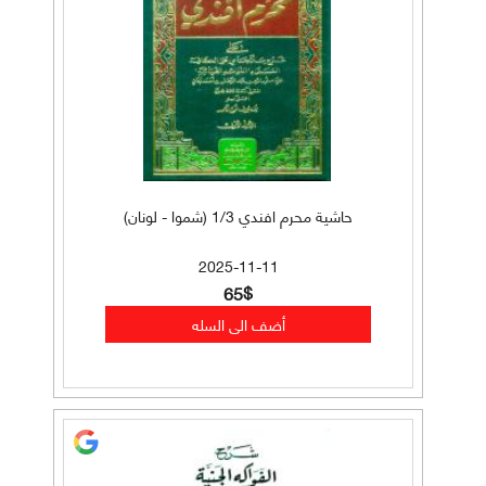
حاشية محرم افندي 1/3 (شموا - لونان)
2025-11-11
65$